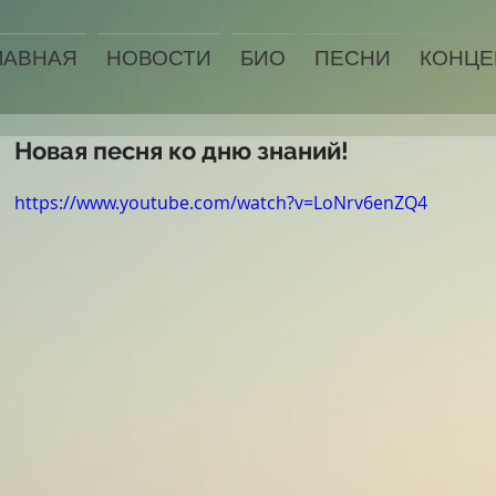
ЛАВНАЯ
НОВОСТИ
БИО
ПЕСНИ
КОНЦЕ
Новая песня ко дню знаний!
https://www.youtube.com/watch?v=LoNrv6enZQ4