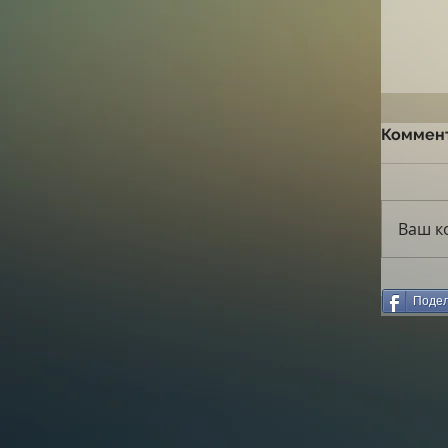
Коммен
Ваш к
Подел