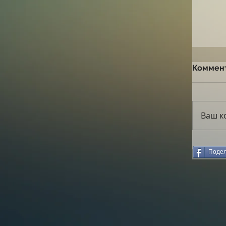
Коммен
Ваш к
Подел