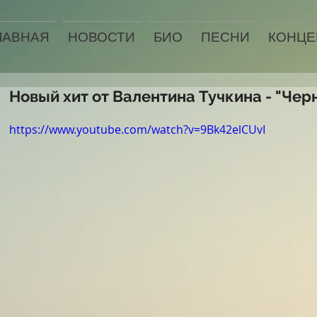
ЛАВНАЯ
НОВОСТИ
БИО
ПЕСНИ
КОНЦЕ
Новый хит от Валентина Тучкина - "Чер
https://www.youtube.com/watch?v=9Bk42elCUvI