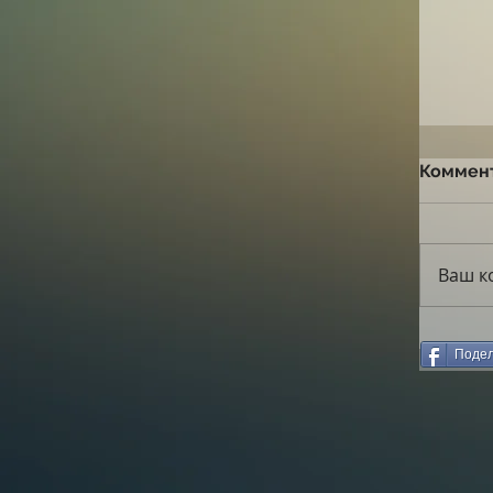
Коммен
Ваш к
Подел