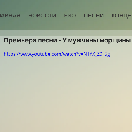
ЛАВНАЯ
НОВОСТИ
БИО
ПЕСНИ
КОНЦЕ
Премьера песни - У мужчины морщины
https://www.youtube.com/watch?v=N1YX_Z0ii5g