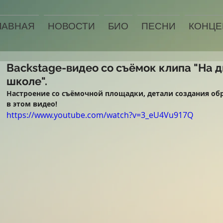
ЛАВНАЯ
НОВОСТИ
БИО
ПЕСНИ
КОНЦЕ
Backstage-видео со съёмок клипа "На д
школе".
Настроение со съёмочной площадки, детали создания об
в этом видео! 
https://www.youtube.com/watch?v=3_eU4Vu917Q