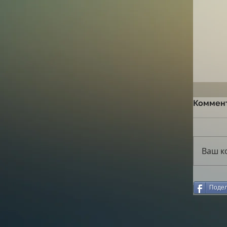
Коммен
Ваш к
Подел